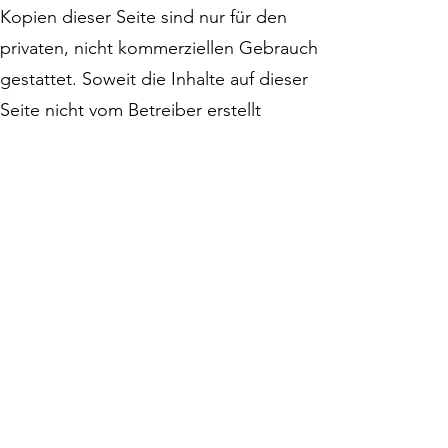
Kopien dieser Seite sind nur für den
privaten, nicht kommerziellen Gebrauch
gestattet. Soweit die Inhalte auf dieser
Seite nicht vom Betreiber erstellt
wurden, werden die Urheberrechte
Dritter beachtet. Insbesondere werden
Inhalte Dritter als solche
gekennzeichnet. Sollten Sie trotzdem
auf eine Urheberrechtsverletzung
aufmerksam werden, bitten wir um
einen entsprechenden Hinweis. Bei
Bekanntwerden von
Rechtsverletzungen werden wir
derartige Inhalte umgehend entfernen.